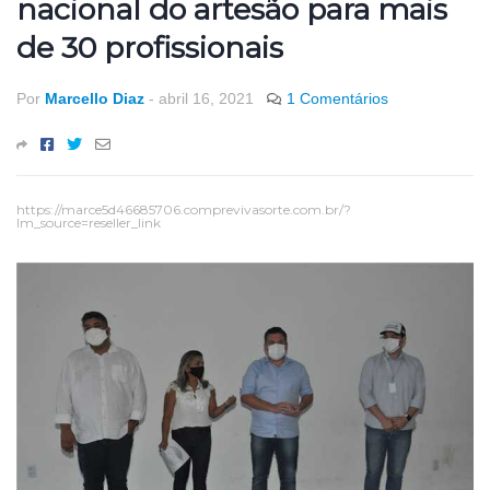
nacional do artesão para mais
de 30 profissionais
Por
Marcello Diaz
-
abril 16, 2021
1 Comentários
https://marce5d46685706.comprevivasorte.com.br/?
lm_source=reseller_link