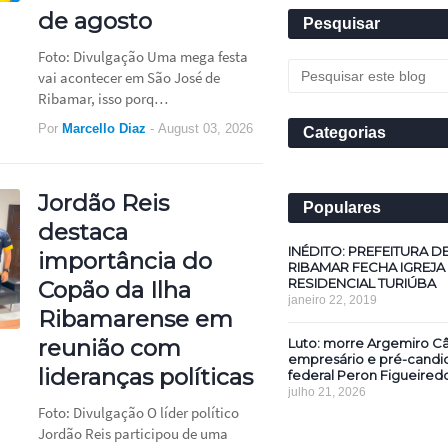
de agosto
Pesquisar
Foto: Divulgação Uma mega festa
vai acontecer em São José de
Ribamar, isso porq…
Por
Marcello Diaz
-
August 03, 2026
Categorias
Jordão Reis
Populares
destaca
INÉDITO: PREFEITURA D
importância do
RIBAMAR FECHA IGREJA
RESIDENCIAL TURIÚBA
Copão da Ilha
janeiro 22, 2019
Ribamarense em
reunião com
Luto: morre Argemiro Câ
empresário e pré-candi
lideranças políticas
federal Peron Figueired
julho 21, 2026
Foto: Divulgação O líder político
Jordão Reis participou de uma