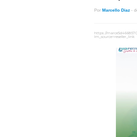
Por
Marcello Diaz
-
d
https://marce5d466857
lm_source=reseller_link