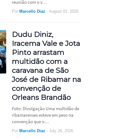
reunião com o v…
Por
Marcello Diaz
-
August 01, 2026
Dudu Diniz,
Iracema Vale e Jota
Pinto arrastam
multidão com a
caravana de São
José de Ribamar na
convenção de
Orleans Brandão
Foto: Divulgação Uma multidão de
ribamarenses esteve em peso na
convenção que o…
Por
Marcello Diaz
-
July 26, 2026