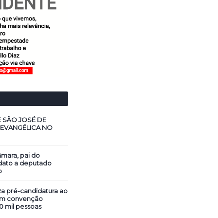
E SÃO JOSÉ DE
 EVANGÉLICA NO
mara, pai do
dato a deputado
o
za pré-candidatura ao
em convenção
0 mil pessoas