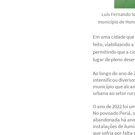
Luís Fernando t
município de Hum
Em uma cidade que t
feito, viabilizando 
permitindo que a c
lugar de pleno dese
Ao longo do ano de 2
intensificou divers
município que alcan
urbana ao setor rur
O ano de 2022 foi u
No povoado Periá, o
abandonada há anos 
instalações de ilum
que sofria por falta