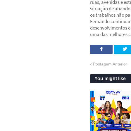
ruas, avenidas e es
situação de abando
os trabalhos não par
Fernando continuar
desenvolvimentos 
uma das melhores ci
Postagem Anterior
You might like