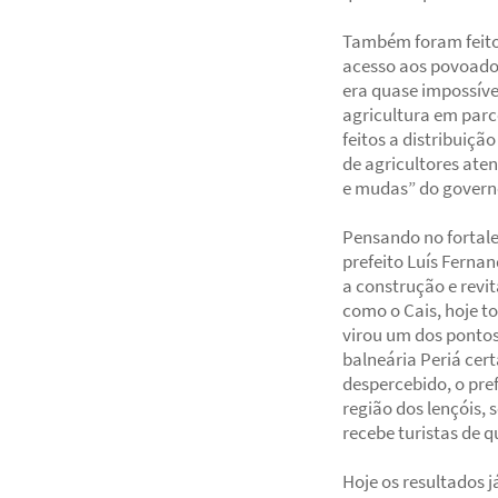
Também foram feitos
acesso aos povoados
era quase impossível
agricultura em parc
feitos a distribuiçã
de agricultores ate
e mudas” do govern
Pensando no fortale
prefeito Luís Ferna
a construção e revit
como o Cais, hoje 
virou um dos pontos 
balneária Periá cer
despercebido, o pref
região dos lençóis,
recebe turistas de 
Hoje os resultados 