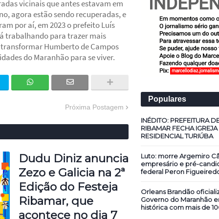
tradas vicinais que antes estavam em
no, agora estão sendo recuperadas, e
am por aí, em 2023 o prefeito Luís
á trabalhando para trazer mais
e transformar Humberto de Campos
dades do Maranhão para se viver.
Populares
Próxima Postagem
INÉDITO: PREFEITURA D
RIBAMAR FECHA IGREJA
RESIDENCIAL TURIÚBA
Dudu Diniz anuncia
Luto: morre Argemiro Câ
empresário e pré-candi
Zezo e Galicia na 2ª
federal Peron Figueired
Edição do Festeja
Orleans Brandão oficiali
Ribamar, que
Governo do Maranhão 
histórica com mais de 10
acontece no dia 7