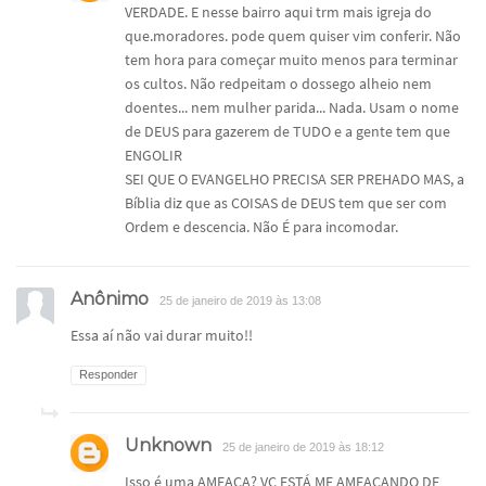
VERDADE. E nesse bairro aqui trm mais igreja do
que.moradores. pode quem quiser vim conferir. Não
tem hora para começar muito menos para terminar
os cultos. Não redpeitam o dossego alheio nem
doentes... nem mulher parida... Nada. Usam o nome
de DEUS para gazerem de TUDO e a gente tem que
ENGOLIR
SEI QUE O EVANGELHO PRECISA SER PREHADO MAS, a
Bíblia diz que as COISAS de DEUS tem que ser com
Ordem e descencia. Não É para incomodar.
Anônimo
25 de janeiro de 2019 às 13:08
Essa aí não vai durar muito!!
Responder
Unknown
25 de janeiro de 2019 às 18:12
Isso é uma AMEAÇA? VC ESTÁ ME AMEAÇANDO DE