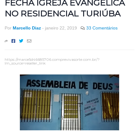
FECHA IGREJA EVANGÉLICA
NO RESIDENCIAL TURIÚBA
Por
Marcello Diaz
-
janeiro 22, 2019
33 Comentários
https://marce5d46685706.comprevivasorte.com.br/?
lm_source=reseller_link