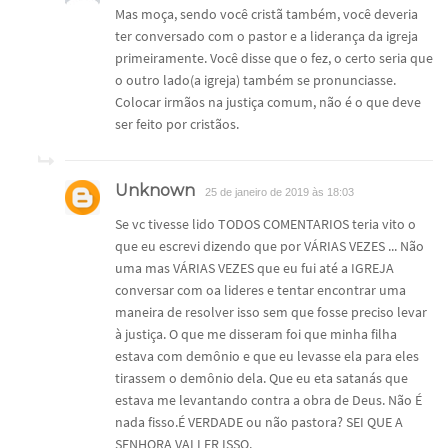
Mas moça, sendo você cristã também, você deveria
ter conversado com o pastor e a liderança da igreja
primeiramente. Você disse que o fez, o certo seria que
o outro lado(a igreja) também se pronunciasse.
Colocar irmãos na justiça comum, não é o que deve
ser feito por cristãos.
Unknown
25 de janeiro de 2019 às 18:03
Se vc tivesse lido TODOS COMENTARIOS teria vito o
que eu escrevi dizendo que por VÁRIAS VEZES ... Não
uma mas VÁRIAS VEZES que eu fui até a IGREJA
conversar com oa lideres e tentar encontrar uma
maneira de resolver isso sem que fosse preciso levar
à justiça. O que me disseram foi que minha filha
estava com demônio e que eu levasse ela para eles
tirassem o demônio dela. Que eu eta satanás que
estava me levantando contra a obra de Deus. Não É
nada fisso.É VERDADE ou não pastora? SEI QUE A
SENHORA VAI LER ISSO.