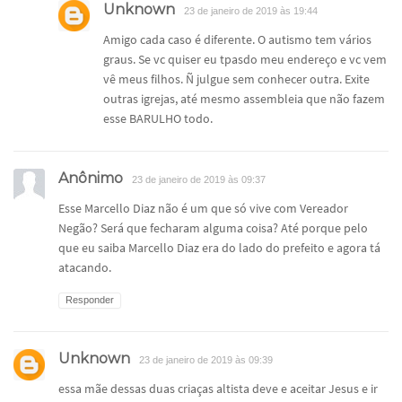
Unknown
23 de janeiro de 2019 às 19:44
Amigo cada caso é diferente. O autismo tem vários
graus. Se vc quiser eu tpasdo meu endereço e vc vem
vê meus filhos. Ñ julgue sem conhecer outra. Exite
outras igrejas, até mesmo assembleia que não fazem
esse BARULHO todo.
Anônimo
23 de janeiro de 2019 às 09:37
Esse Marcello Diaz não é um que só vive com Vereador
Negão? Será que fecharam alguma coisa? Até porque pelo
que eu saiba Marcello Diaz era do lado do prefeito e agora tá
atacando.
Responder
Unknown
23 de janeiro de 2019 às 09:39
essa mãe dessas duas criaças altista deve e aceitar Jesus e ir