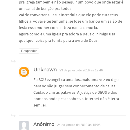
pra igreja tambem e não pesequir um povo que onde estar é
um canal de benção pra todos.
vai de converter a Jesus incredula que ele pode cura teus
filhos ai vc vai e testemunha. se fose um bar ou um salão de
festa essa mulher com serteza nao ia denucia.
agora como e uma igreja pra adora a Deus o inimigo usa
qualquer coisa pra temta para a ovra de Deus.
Responder
Unknown
23 de janeiro de 2019 às 19:46
Eu SOU evangélica amados..mais uma vez eu digo
para vc não julgar sem conhecomento de causa.
Cuidado clm as palavras. A justiça de DEUS e dos
homens pode pesar sobre vc. Internet não é terra
sem.lei.
Anônimo
24 de janeiro de 2019 às 15:06