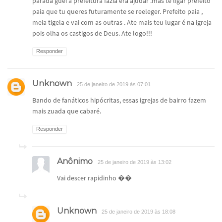
parada guei a prefeitura fazia era ajudar .mas te ligar prefeito
paia que tu queres futuramente se reeleger. Prefeito paia ,
meia tigela e vai com as outras . Ate mais teu lugar é na igreja
pois olha os castigos de Deus. Ate logo!!!
Responder
Unknown
25 de janeiro de 2019 às 07:01
Bando de fanáticos hipócritas, essas igrejas de bairro fazem
mais zuada que cabaré.
Responder
Anônimo
25 de janeiro de 2019 às 13:02
Vai descer rapidinho ��
Unknown
25 de janeiro de 2019 às 18:08