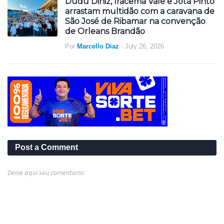
Dudu Diniz, Iracema Vale e Jota Pinto
arrastam multidão com a caravana de
São José de Ribamar na convenção
de Orleans Brandão
Por
Marcello Diaz
-
July 26, 2026
Post a Comment
Deixe aqui seu comentario: