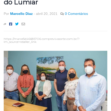
do Lumiar
Por
Marcello Diaz
-
abril 20, 2021
0 Comentários
https://marce5d46685706.comprevivasorte.com.br/?
lm_source=reseller_link