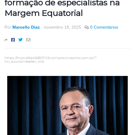
formação de especialistas na
Margem Equatorial
Por
Marcello Diaz
-
novembro 18, 2025
0 Comentários
https://marce5d46685706.comprevivasorte.com.br/?
lm_source=reseller_link