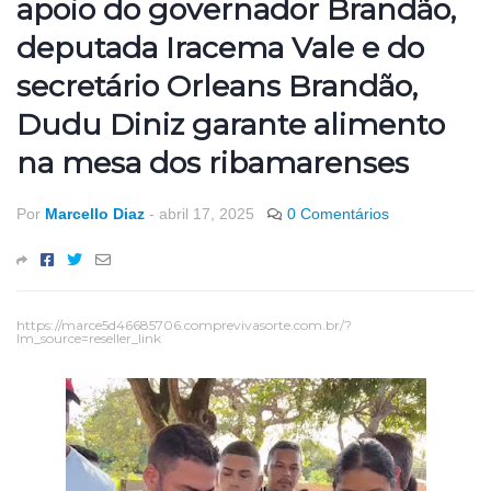
apoio do governador Brandão,
deputada Iracema Vale e do
secretário Orleans Brandão,
Dudu Diniz garante alimento
na mesa dos ribamarenses
Por
Marcello Diaz
-
abril 17, 2025
0 Comentários
https://marce5d46685706.comprevivasorte.com.br/?
lm_source=reseller_link