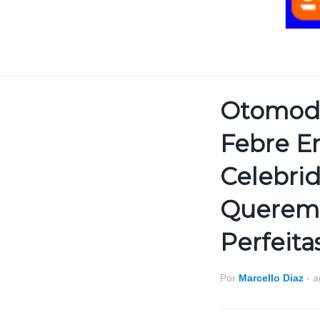
Otomode
Febre En
Celebri
Querem 
Perfeita
Por
Marcello Diaz
-
a