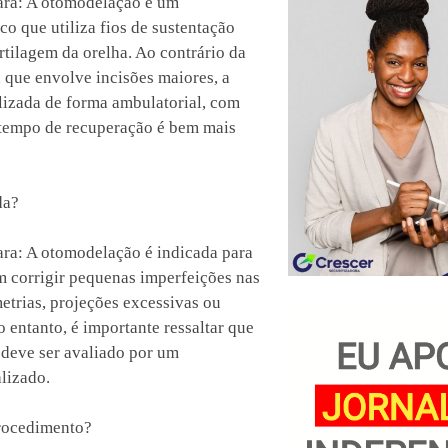
tara: A otomodelação é um
co que utiliza fios de sustentação
rtilagem da orelha. Ao contrário da
, que envolve incisões maiores, a
lizada de forma ambulatorial, com
o tempo de recuperação é bem mais
da?
ara: A otomodelação é indicada para
m corrigir pequenas imperfeições nas
etrias, projeções excessivas ou
 entanto, é importante ressaltar que
 deve ser avaliado por um
alizado.
rocedimento?