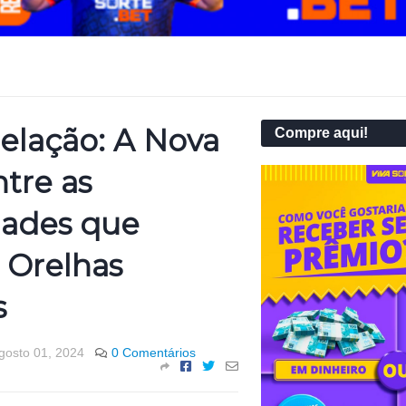
lação: A Nova
Compre aqui!
tre as
dades que
Orelhas
s
gosto 01, 2024
0 Comentários