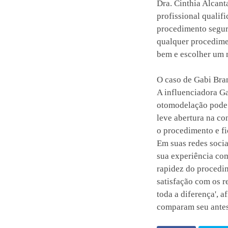
Dra. Cinthia Alcant
profissional qualif
procedimento segur
qualquer procedimen
bem e escolher um 
O caso de Gabi Bra
A influenciadora G
otomodelação pode 
leve abertura na co
o procedimento e fi
Em suas redes socia
sua experiência co
rapidez do procedim
satisfação com os r
toda a diferença', a
comparam seu antes 