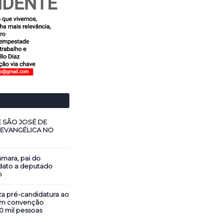
E SÃO JOSÉ DE
 EVANGÉLICA NO
mara, pai do
dato a deputado
o
za pré-candidatura ao
em convenção
0 mil pessoas