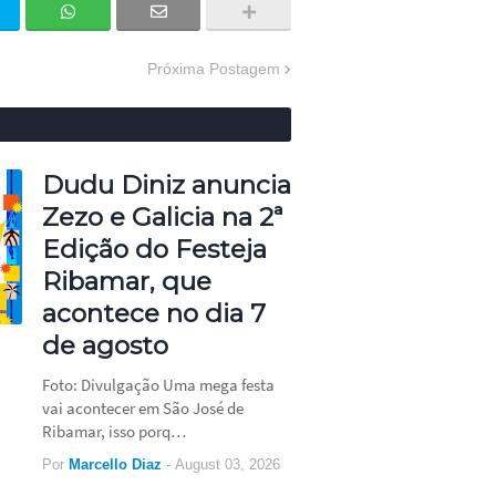
Próxima Postagem
Dudu Diniz anuncia
Zezo e Galicia na 2ª
Edição do Festeja
Ribamar, que
acontece no dia 7
de agosto
Foto: Divulgação Uma mega festa
vai acontecer em São José de
Ribamar, isso porq…
Por
Marcello Diaz
-
August 03, 2026