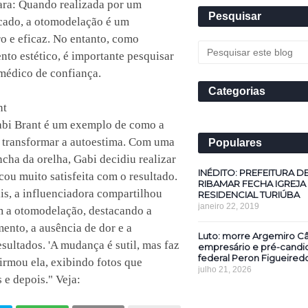
ara: Quando realizada por um
Pesquisar
icado, a otomodelação é um
o e eficaz. No entanto, como
to estético, é importante pesquisar
médico de confiança.
Categorias
nt
abi Brant é um exemplo de como a
transformar a autoestima. Com uma
Populares
ncha da orelha, Gabi decidiu realizar
INÉDITO: PREFEITURA D
cou muito satisfeita com o resultado.
RIBAMAR FECHA IGREJA
is, a influenciadora compartilhou
RESIDENCIAL TURIÚBA
janeiro 22, 2019
m a otomodelação, destacando a
ento, a ausência de dor e a
Luto: morre Argemiro Câ
esultados. 'A mudança é sutil, mas faz
empresário e pré-candi
federal Peron Figueired
firmou ela, exibindo fotos que
julho 21, 2026
e depois." Veja: