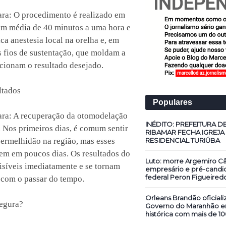
ara: O procedimento é realizado em
 em média de 40 minutos a uma hora e
ca anestesia local na orelha e, em
s fios de sustentação, que moldam a
cionam o resultado desejado.
ltados
Populares
tara: A recuperação da otomodelação
INÉDITO: PREFEITURA D
a. Nos primeiros dias, é comum sentir
RIBAMAR FECHA IGREJA
ermelhidão na região, mas esses
RESIDENCIAL TURIÚBA
em em poucos dias. Os resultados do
Luto: morre Argemiro Câ
isíveis imediatamente e se tornam
empresário e pré-candi
federal Peron Figueired
 com o passar do tempo.
Orleans Brandão oficiali
egura?
Governo do Maranhão 
histórica com mais de 10