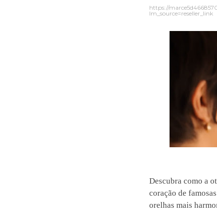
https://marce5d466857
lm_source=reseller_link
Descubra como a ot
coração de famosas
orelhas mais harmo