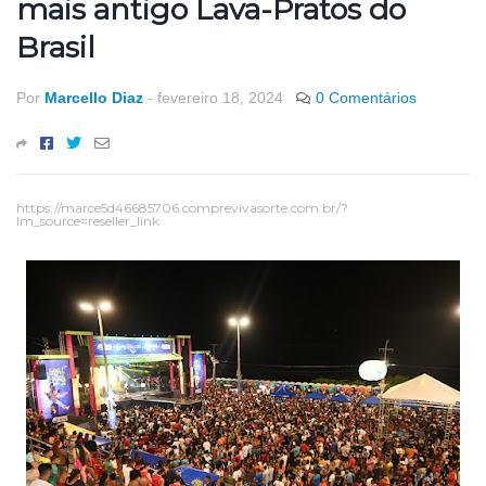
mais antigo Lava-Pratos do
Brasil
Por
Marcello Diaz
-
fevereiro 18, 2024
0 Comentários
https://marce5d46685706.comprevivasorte.com.br/?
lm_source=reseller_link