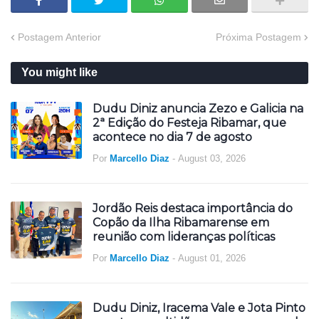
Postagem Anterior
Próxima Postagem
You might like
Dudu Diniz anuncia Zezo e Galicia na
2ª Edição do Festeja Ribamar, que
acontece no dia 7 de agosto
Por
Marcello Diaz
-
August 03, 2026
Jordão Reis destaca importância do
Copão da Ilha Ribamarense em
reunião com lideranças políticas
Por
Marcello Diaz
-
August 01, 2026
Dudu Diniz, Iracema Vale e Jota Pinto