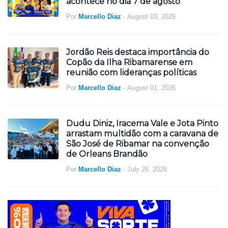
acontece no dia 7 de agosto
Por
Marcello Diaz
-
August 03, 2026
Jordão Reis destaca importância do
Copão da Ilha Ribamarense em
reunião com lideranças políticas
Por
Marcello Diaz
-
August 01, 2026
Dudu Diniz, Iracema Vale e Jota Pinto
arrastam multidão com a caravana de
São José de Ribamar na convenção
de Orleans Brandão
Por
Marcello Diaz
-
July 26, 2026