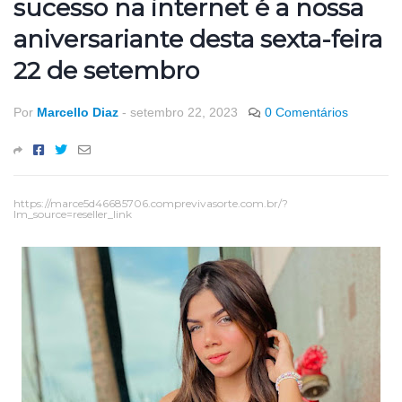
sucesso na internet é a nossa
aniversariante desta sexta-feira
22 de setembro
Por
Marcello Diaz
-
setembro 22, 2023
0 Comentários
https://marce5d46685706.comprevivasorte.com.br/?
lm_source=reseller_link