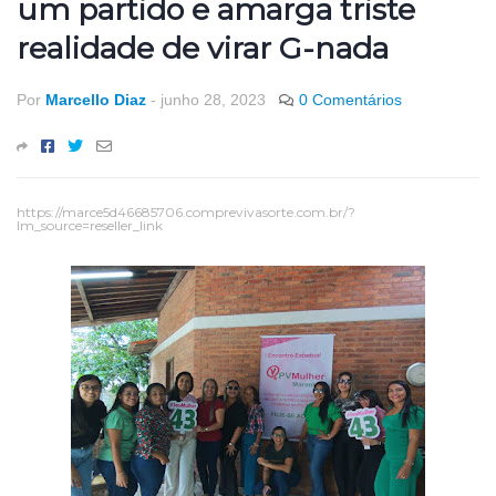
um partido e amarga triste
realidade de virar G-nada
Por
Marcello Diaz
-
junho 28, 2023
0 Comentários
https://marce5d46685706.comprevivasorte.com.br/?
lm_source=reseller_link