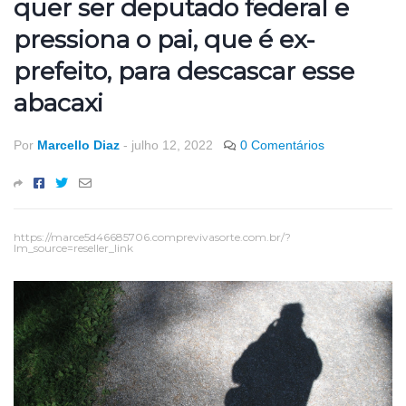
quer ser deputado federal e
pressiona o pai, que é ex-
prefeito, para descascar esse
abacaxi
Por
Marcello Diaz
-
julho 12, 2022
0 Comentários
https://marce5d46685706.comprevivasorte.com.br/?
lm_source=reseller_link