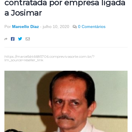
contratada por empresa ligada
a Josimar
Por
Marcello Diaz
-
julho 10, 2020
0 Comentários
https://marce5d46685706.comprevivasorte.com.br/?
lm_source=reseller_link