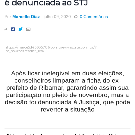
é denunciada ao STJ
Por
Marcello Diaz
-
julho 09, 2020
0 Comentários
https://marce5d46685706.comprevivasorte.com.br/?
lm_source=reseller_link
Após ficar inelegível em duas eleições,
conselheiros limparam a ficha do ex-
prefeito de Ribamar, garantindo assim sua
participação no pleito de novembro; mas a
decisão foi denunciada à Justiça, que pode
reverter a situação