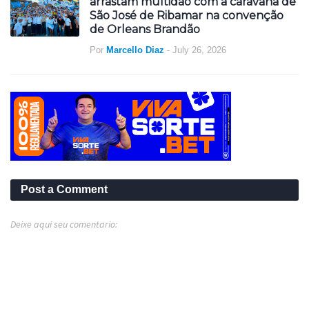
arrastam multidão com a caravana de
São José de Ribamar na convenção
de Orleans Brandão
Por
Marcello Diaz
-
July 26, 2026
Post a Comment
Deixe aqui seu comentario: