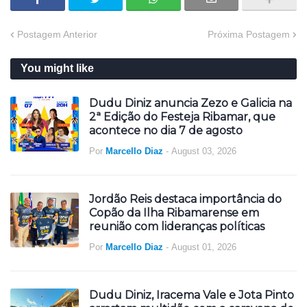
Postagem Anterior
Próxima Postagem
You might like
Dudu Diniz anuncia Zezo e Galicia na
2ª Edição do Festeja Ribamar, que
acontece no dia 7 de agosto
Por
Marcello Diaz
-
August 03, 2026
Jordão Reis destaca importância do
Copão da Ilha Ribamarense em
reunião com lideranças políticas
Por
Marcello Diaz
-
August 01, 2026
Dudu Diniz, Iracema Vale e Jota Pinto