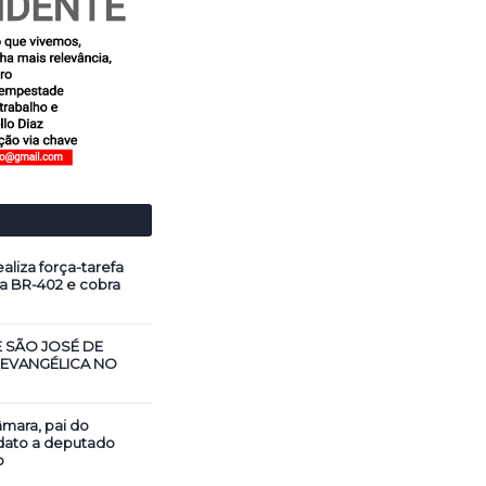
aliza força-tarefa
a BR-402 e cobra
E SÃO JOSÉ DE
 EVANGÉLICA NO
mara, pai do
dato a deputado
o