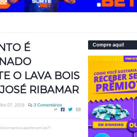
NTO É
Compre aqui!
ONADO
E O LAVA BOIS
 JOSÉ RIBAMAR
ulho 07, 2019
3 Comentários
06.comprevivasorte.com.br/?