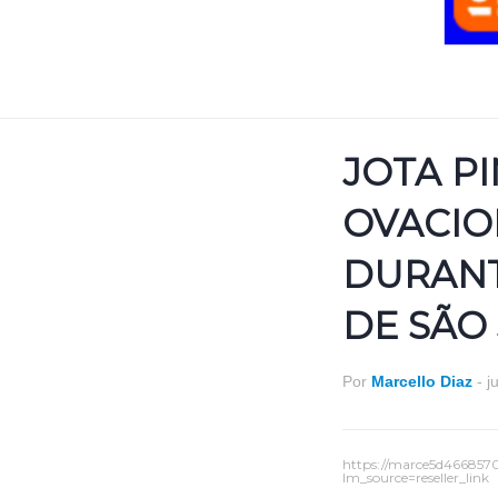
JOTA PI
OVACI
DURANT
DE SÃO
Por
Marcello Diaz
-
j
https://marce5d466857
lm_source=reseller_link