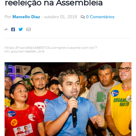
reeleição na Assembleia
Por
Marcello Diaz
-
outubro 01, 2018
0 Comentários
https://marce5d46685706.comprevivasorte.com.br/?
lm_source=reseller_link