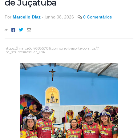
de Juçatuba
Por
Marcello Diaz
-
junho 08, 2026
0 Comentários
https://marce5d46685706.comprevivasorte.com.br/?
lm_source=reseller_link