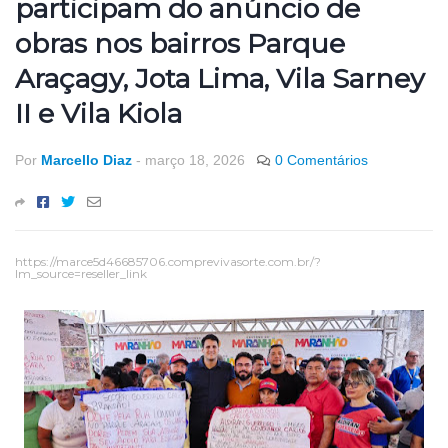
participam do anúncio de
obras nos bairros Parque
Araçagy, Jota Lima, Vila Sarney
II e Vila Kiola
Por
Marcello Diaz
-
março 18, 2026
0 Comentários
https://marce5d46685706.comprevivasorte.com.br/?
lm_source=reseller_link