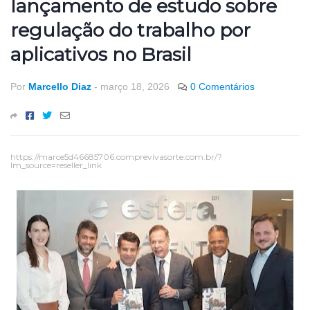
lançamento de estudo sobre
regulação do trabalho por
aplicativos no Brasil
Por
Marcello Diaz
-
março 18, 2026
0 Comentários
https://marce5d46685706.comprevivasorte.com.br/?
lm_source=reseller_link