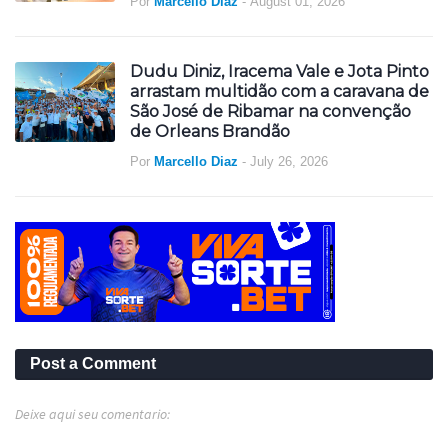
Por
Marcello Diaz
-
August 01, 2026
Dudu Diniz, Iracema Vale e Jota Pinto
arrastam multidão com a caravana de
São José de Ribamar na convenção
de Orleans Brandão
Por
Marcello Diaz
-
July 26, 2026
Post a Comment
Deixe aqui seu comentario: