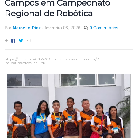
Campos em Campeonato
Regional de Robótica
Por
Marcello Diaz
-
fevereiro 08, 2026
0 Comentários
https://marce5d46685706.comprevivasorte.com.br/?
lm_source=reseller_link