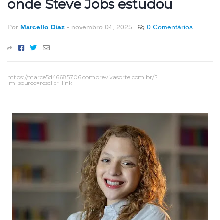
onde Steve Jobs estudou
Por
Marcello Diaz
-
novembro 04, 2025
0 Comentários
https://marce5d46685706.comprevivasorte.com.br/?
lm_source=reseller_link