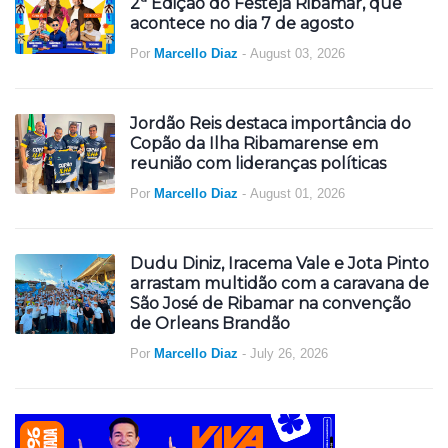
2ª Edição do Festeja Ribamar, que
acontece no dia 7 de agosto
Por
Marcello Diaz
-
August 03, 2026
Jordão Reis destaca importância do
Copão da Ilha Ribamarense em
reunião com lideranças políticas
Por
Marcello Diaz
-
August 01, 2026
Dudu Diniz, Iracema Vale e Jota Pinto
arrastam multidão com a caravana de
São José de Ribamar na convenção
de Orleans Brandão
Por
Marcello Diaz
-
July 26, 2026