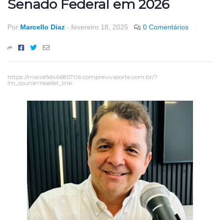
Senado Federal em 2026
Por
Marcello Diaz
-
fevereiro 18, 2025
0 Comentários
https://marce5d46685706.comprevivasorte.com.br/?
lm_source=reseller_link