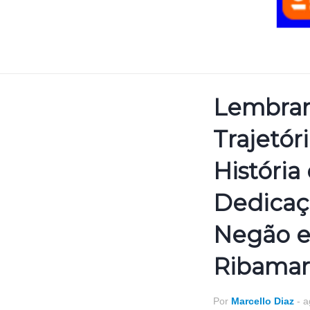
Lembran
Trajetóri
História
Dedicaç
Negão e
Ribamar
Por
Marcello Diaz
-
a