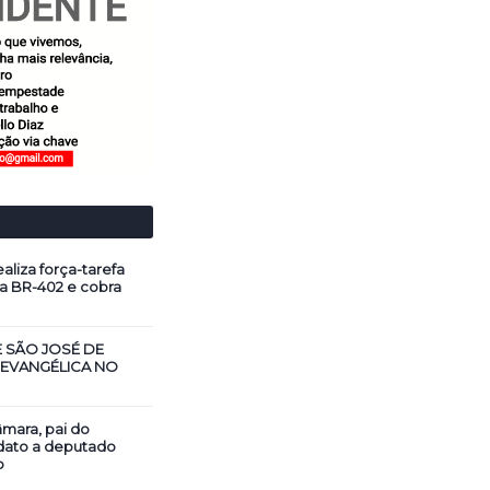
aliza força-tarefa
a BR-402 e cobra
E SÃO JOSÉ DE
 EVANGÉLICA NO
mara, pai do
dato a deputado
o