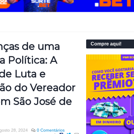
ças de uma
Compre aqui!
a Política: A
 de Luta e
ão do Vereador
m São José de
gosto 28, 2024
0 Comentários