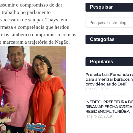
assumir o compromisso de dar
Pesquisar
u trabalho no parlamento
sucessora de seu pai, Thays tem
irmeza e competência que herdou
, mas também o compromisso com os
Categorias
e marcaram a trajetória de Negão.
Populares
Prefeito Luís Fernando re
para amenizar buracos n
providências do DNIT
julho 08, 2026
INÉDITO: PREFEITURA D
RIBAMAR FECHA IGREJA
RESIDENCIAL TURIÚBA
janeiro 22, 2019