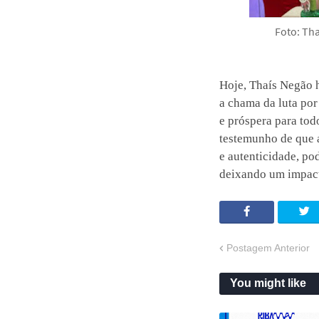
Foto: Th
Hoje, Thaís Negão 
a chama da luta por
e próspera para tod
testemunho de que a
e autenticidade, po
deixando um impact
Postagem Anterior
You might like