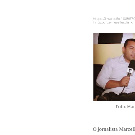
https://marce5d466857
lm_source=reseller_link
Foto: Mar
O jornalista Marcel