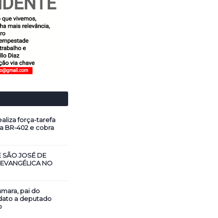
aliza força-tarefa
a BR-402 e cobra
E SÃO JOSÉ DE
 EVANGÉLICA NO
mara, pai do
dato a deputado
o