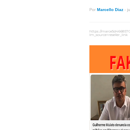
Por
Marcello Diaz
-
j
https://marce5d466857
lm_source=reseller_link