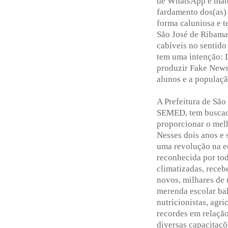
de WhatsApp e maté
fardamento dos(as) 
forma caluniosa e t
São José de Ribama
cabíveis no sentido 
tem uma intenção: 
produzir Fake News 
alunos e a populaçã
A Prefeitura de São
SEMED, tem buscad
proporcionar o melh
Nesses dois anos e 
uma revolução na e
reconhecida por tod
climatizadas, rece
novos, milhares de 
merenda escolar bal
nutricionistas, agri
recordes em relação 
diversas capacitaçõ