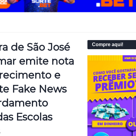
ra de São José
Compre aqui!
mar emite nota
arecimento e
e Fake News
ardamento
das Escolas