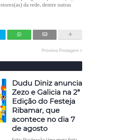
estores(as) da rede,
dentre outras
Próxima Postagem
Dudu Diniz anuncia
Zezo e Galicia na 2ª
Edição do Festeja
Ribamar, que
acontece no dia 7
de agosto
Foto: Divulgação Uma mega festa