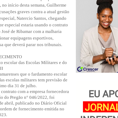
, no início desta semana, Guilherme
acusações graves contra a atual gestão
 especial, Natercio Santos, chegando
or especial estaria usando o contrato
o José de Ribamar com a malharia
ionar equipagens esportivos,
a que deverá parar nos tribunais.
RECIMENTO
 escolar das Escolas Militares e do
II
amarenses que o fardamento escolar
das escolas militares tem previsão de
imo dia 31 de julho.
 contrato com a empresa fornecedora
io do Pregão n° 046/2022, foi
de abril, publicado no Diário Oficial
ordem de fornecimento emitida no
023.