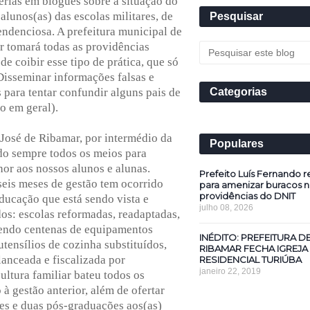
rias em blogues sobre a situação do
alunos(as) das escolas militares, de
Pesquisar
endenciosa. A prefeitura municipal de
r tomará todas as providências
de coibir esse tipo de prática, que só
Disseminar informações falsas e
para tentar confundir alguns pais de
Categorias
o em geral).
 José de Ribamar, por intermédio da
Populares
o sempre todos os meios para
or aos nossos alunos e alunas.
Prefeito Luís Fernando re
seis meses de gestão tem ocorrido
para amenizar buracos n
providências do DNIT
ducação que está sendo vista e
julho 08, 2026
os: escolas reformadas, readaptadas,
bendo centenas de equipamentos
INÉDITO: PREFEITURA D
utensílios de cozinha substituídos,
RIBAMAR FECHA IGREJA
anceada e fiscalizada por
RESIDENCIAL TURIÚBA
janeiro 22, 2019
cultura familiar bateu todos os
à gestão anterior, além de ofertar
es e duas pós-graduações aos(as)