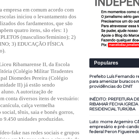
a, a empresa em comum acordo com
 escolas iniciou o levantamento dos
lizados dos fardamentos, que são
põem quatro itens, são eles: 1)
TOS (masculino/feminino); 2)
NO; 3) EDUCAÇÃO FÍSICA
o).
Populares
Liceu Ribamarense II, da Escola
tória (Colégio Militar Tiradentes
Prefeito Luís Fernando re
ipal Diomedes Pereira (Colégio
para amenizar buracos n
unidade II) já estão sendo
providências do DNIT
 aluno. A autorização de
m conta diversos itens de vestuário:
INÉDITO: PREFEITURA D
RIBAMAR FECHA IGREJA
 canícula, calça vermelha
RESIDENCIAL TURIÚBA
social, tênis, saia e bonés gorros,
do 9.450 unidades produzidas.
Luto: morre Argemiro Câ
empresário e pré-candi
federal Peron Figueired
deo-fake nas redes sociais e grupos