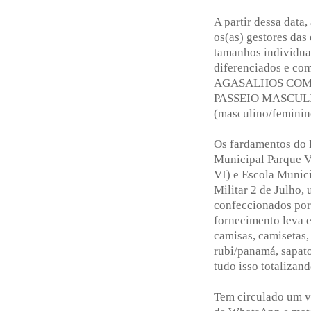
A partir dessa dat
os(as) gestores das
tamanhos individua
diferenciados e com
AGASALHOS COMPLE
PASSEIO MASCULI
(masculino/feminin
Os fardamentos do 
Municipal Parque Vi
VI) e Escola Munic
Militar 2 de Julho, 
confeccionados por
fornecimento leva e
camisas, camisetas,
rubi/panamá, sapato 
tudo isso totalizan
Tem circulado um ví