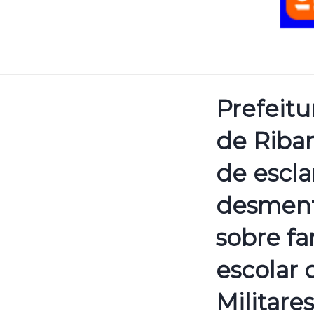
Prefeitu
de Riba
de escl
desment
sobre f
escolar 
Militares