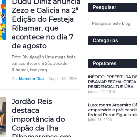
Dudu Diniz anuncia
Pesquisar
Zezo e Galicia na 2ª
Edição do Festeja
Ribamar, que
acontece no dia 7
Categorias
de agosto
Foto: Divulgação Uma mega festa
vai acontecer em São José de
Populares
Ribamar, isso porq…
INÉDITO: PREFEITURA D
Por
Marcello Diaz
-
August 03, 2026
RIBAMAR FECHA IGREJA
RESIDENCIAL TURIÚBA
janeiro 22, 2019
Jordão Reis
Luto: morre Argemiro Câ
destaca
empresário e pré-candi
federal Peron Figueired
importância do
julho 21, 2026
Copão da Ilha
Ribamarense em