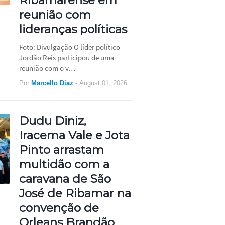
reunião com
lideranças políticas
Foto: Divulgação O líder político
Jordão Reis participou de uma
reunião com o v…
Por
Marcello Diaz
-
August 01, 2026
Dudu Diniz,
Iracema Vale e Jota
Pinto arrastam
multidão com a
caravana de São
José de Ribamar na
convenção de
Orleans Brandão