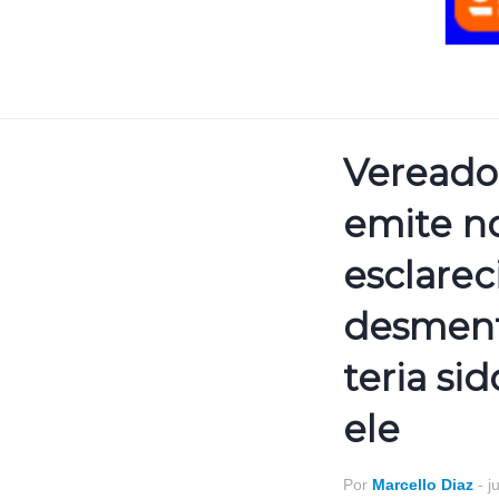
Vereado
emite n
esclare
desmen
teria si
ele
Por
Marcello Diaz
-
j