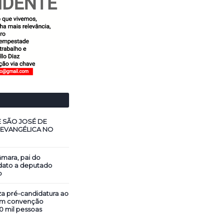
E SÃO JOSÉ DE
 EVANGÉLICA NO
mara, pai do
dato a deputado
o
za pré-candidatura ao
em convenção
0 mil pessoas