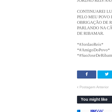
JORDÃO REIS NA
CONTINUAREI L
PELO MEU POVO 
OBRIGAÇÃO DE R
PARLANDO NA CÂ
DE RIBAMAR.
*#JordaoReis*
*#AmigoDoPovo*
*#SaoJoseDeRibam
Postagem Anterior
You might like