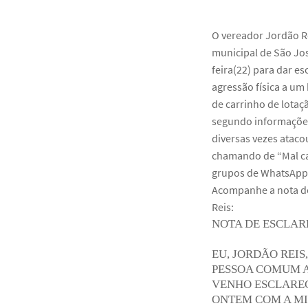
O vereador Jordão Re
municipal de São Jos
feira(22) para dar e
agressão física a u
de carrinho de lotaç
segundo informaçõe
diversas vezes ataco
chamando de “Mal car
grupos de WhatsApp
Acompanhe a nota de
Reis:
NOTA DE ESCLAR
EU, JORDÃO REIS,
PESSOA COMUM A
VENHO ESCLAREC
ONTEM COM A MI