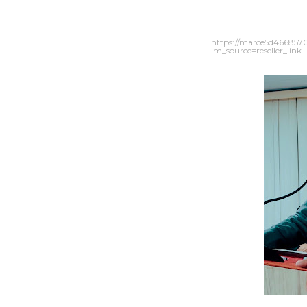
https://marce5d466857
lm_source=reseller_link