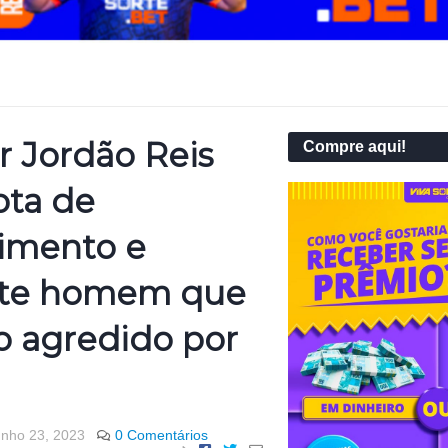
r Jordão Reis
Compre aqui!
ota de
cimento e
te homem que
do agredido por
unho 23, 2023
0 Comentários