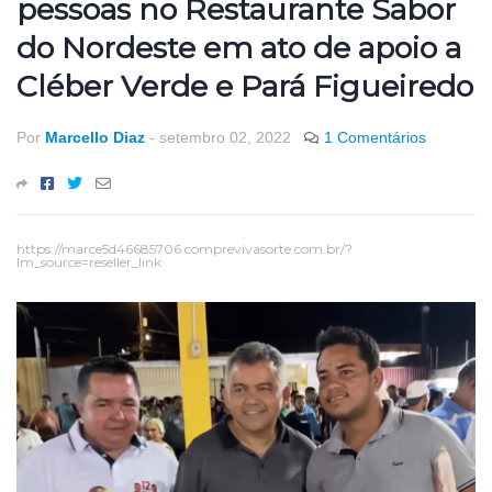
pessoas no Restaurante Sabor
do Nordeste em ato de apoio a
Cléber Verde e Pará Figueiredo
Por
Marcello Diaz
-
setembro 02, 2022
1 Comentários
https://marce5d46685706.comprevivasorte.com.br/?
lm_source=reseller_link