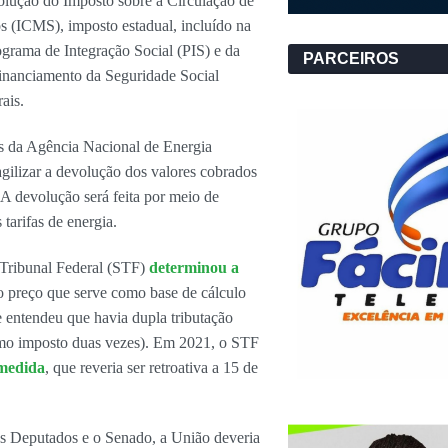
volução do Imposto sobre a Circulação de
s (ICMS), imposto estadual, incluído na
ograma de Integração Social (PIS) e da
PARCEIROS
inanciamento da Seguridade Social
rais.
as da Agência Nacional de Energia
agilizar a devolução dos valores cobrados
 A devolução será feita por meio de
tarifas de energia.
Tribunal Federal (STF)
determinou a
 preço que serve como base de cálculo
e entendeu que havia dupla tributação
o imposto duas vezes). Em 2021, o STF
 medida
, que reveria ser retroativa a 15 de
 Deputados e o Senado, a União deveria