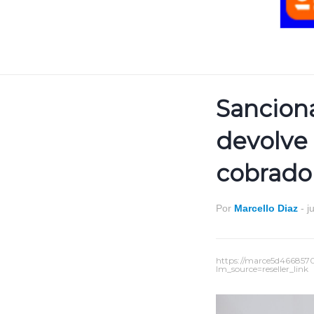
Sancion
devolve 
cobrado 
Por
Marcello Diaz
-
j
https://marce5d466857
lm_source=reseller_link