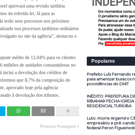
neel aprovará uma revisão tarifária
mos da referida lei. Já para as
nda terão seus processos nos próximos
alizado nos processos tarifários ordinários
ivulgado no site da agência”, destacou o
ajuste médio de 12,04% para os clientes
Populares
,6 milhões de unidades consumidoras no
á inclui a devolução dos créditos de
Prefeito Luís Fernando re
para amenizar buracos n
informou que 8,7% da composição do
providências do DNIT
ste, aprovado hoje pela agência
ionado à devolução dos tributos.
INÉDITO: PREFEITURA D
RIBAMAR FECHA IGREJA
RESIDENCIAL TURIÚBA
Luto: morre Argemiro Câ
empresário e pré-candi
Próxima Postagem
federal Peron Figueired