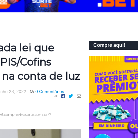
ada lei que
Compre aqui!
PIS/Cofins
na conta de luz
unho 28, 2022
0 Comentários
06.comprevivasorte.com.br/?