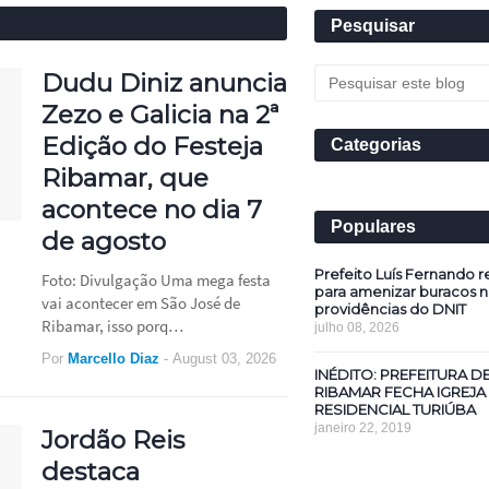
Pesquisar
Dudu Diniz anuncia
Zezo e Galicia na 2ª
Edição do Festeja
Categorias
Ribamar, que
acontece no dia 7
Populares
de agosto
Prefeito Luís Fernando re
Foto: Divulgação Uma mega festa
para amenizar buracos n
vai acontecer em São José de
providências do DNIT
Ribamar, isso porq…
julho 08, 2026
Por
Marcello Diaz
-
August 03, 2026
INÉDITO: PREFEITURA D
RIBAMAR FECHA IGREJA
RESIDENCIAL TURIÚBA
janeiro 22, 2019
Jordão Reis
destaca