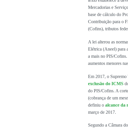
texto estabelece a de
Mercadorias e Serviço
base de cálculo do Pr
Contribuição para o F
(Cofins), tributos fede
A lei alterou as norm
Elétrica (Aneel) para 
a mais no PIS/Cofins.
aumentos menores nas 
Em 2017, o Supremo 
exclusão do ICMS
do
do PIS/Cofins. A cort
(cobrança de um mesm
definiu o
alcance da
março de 2017.
Segundo a Câmara dos