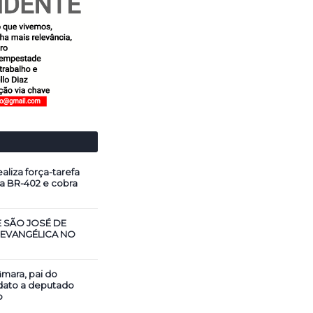
aliza força-tarefa
a BR-402 e cobra
E SÃO JOSÉ DE
 EVANGÉLICA NO
mara, pai do
dato a deputado
o