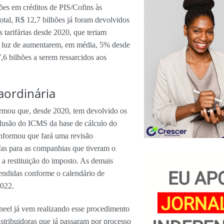
ões em créditos de PIS/Cofins às
total, R$ 12,7 bilhões já foram devolvidos
 tarifárias desde 2020, que teriam
e luz de aumentarem, em média, 5% desde
,6 bilhões a serem ressarcidos aos
aordinária
ormou que, desde 2020, tem devolvido os
xclusão do ICMS da base de cálculo do
nformou que fará uma revisão
ifas para as companhias que tiveram o
 a restituição do imposto. As demais
tendidas conforme o calendário de
2022.
eel já vem realizando esse procedimento
istribuidoras que já passaram por processo