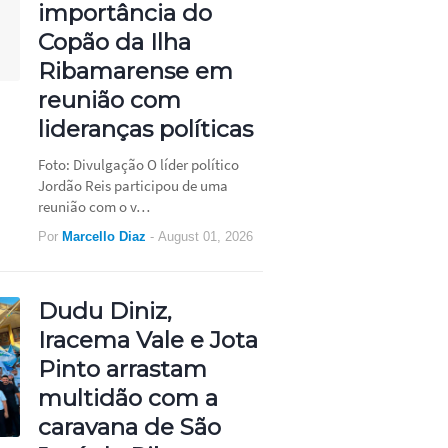
importância do
Copão da Ilha
Ribamarense em
reunião com
lideranças políticas
Foto: Divulgação O líder político
Jordão Reis participou de uma
reunião com o v…
Por
Marcello Diaz
-
August 01, 2026
Dudu Diniz,
Iracema Vale e Jota
Pinto arrastam
multidão com a
caravana de São