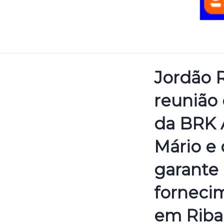
Jordão R
reunião
da BRK 
Mário e
garante
forneci
em Rib