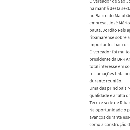
O vereador de São Jo
na manhã desta sexta
no Bairro do Maiobã
empresa, José Mário 
pauta, Jordão Reis
ribamarense sobre a 
importantes bairros 
O vereador foi muit
presidente da BRK A
total interesse em s
reclamações feita p
durante reunião.
Uma das principais 
qualidade e a falta 
Terra e sede de Riba
Na oportunidade o p
avanços durante esse
como a construção d