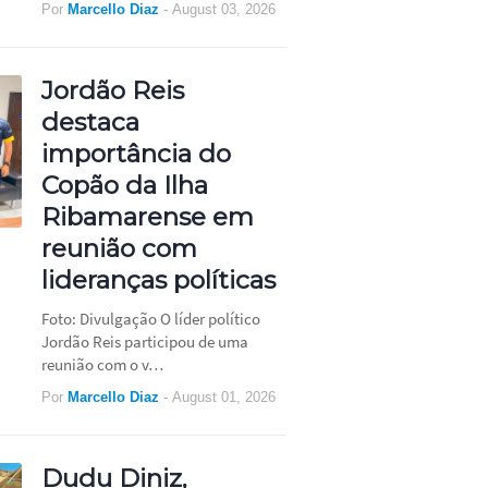
Por
Marcello Diaz
-
August 03, 2026
Jordão Reis
destaca
importância do
Copão da Ilha
Ribamarense em
reunião com
lideranças políticas
Foto: Divulgação O líder político
Jordão Reis participou de uma
reunião com o v…
Por
Marcello Diaz
-
August 01, 2026
Dudu Diniz,