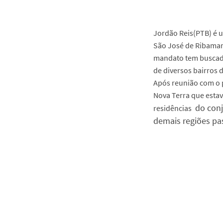
Jordão Reis(PTB) é 
São José de Ribamar,
mandato tem buscad
de diversos bairros 
Após reunião com o p
Nova Terra que esta
do conj
residências
demais regiões pa