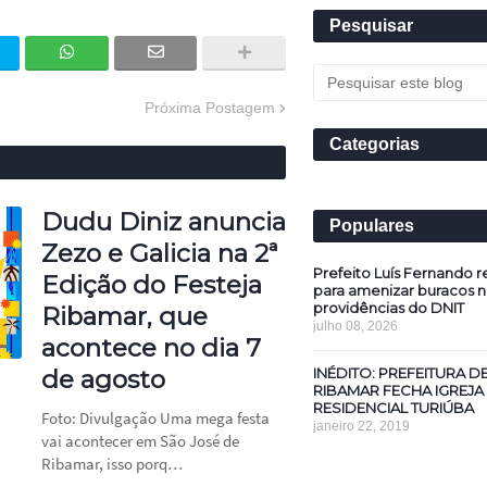
Pesquisar
Próxima Postagem
Categorias
Dudu Diniz anuncia
Populares
Zezo e Galicia na 2ª
Prefeito Luís Fernando re
Edição do Festeja
para amenizar buracos n
providências do DNIT
Ribamar, que
julho 08, 2026
acontece no dia 7
INÉDITO: PREFEITURA D
de agosto
RIBAMAR FECHA IGREJA
RESIDENCIAL TURIÚBA
Foto: Divulgação Uma mega festa
janeiro 22, 2019
vai acontecer em São José de
Ribamar, isso porq…