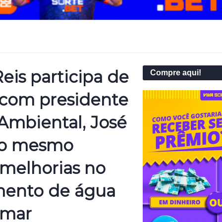
eis participa de
Compre aqui!
 com presidente
Ambiental, José
 o mesmo
 melhorias no
mento de água
amar