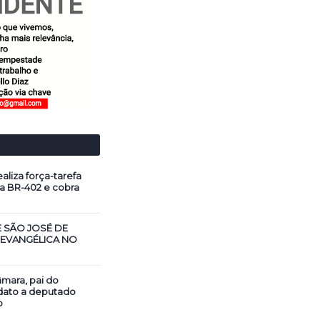
aliza força-tarefa
a BR-402 e cobra
E SÃO JOSÉ DE
 EVANGÉLICA NO
mara, pai do
dato a deputado
o