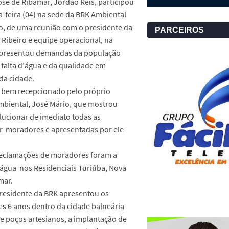
sé de Ribamar, Jordão Reis, participou
-feira (04) na sede da BRK Ambiental
o, de uma reunião com o presidente da
PARCEIROS
Ribeiro e equipe operacional, na
 apresentou demandas da população
falta d'água e da qualidade em
da cidade.
o bem recepcionado pelo próprio
mbiental, José Mário, que mostrou
olucionar de imediato todas as
or moradores e apresentadas por ele
reclamações de moradores foram a
d'água nos Residenciais Turiúba, Nova
mar.
residente da BRK apresentou os
s 6 anos dentro da cidade balneária
e poços artesianos, a implantação de