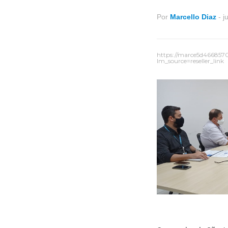
Por
Marcello Diaz
-
j
https://marce5d466857
lm_source=reseller_link