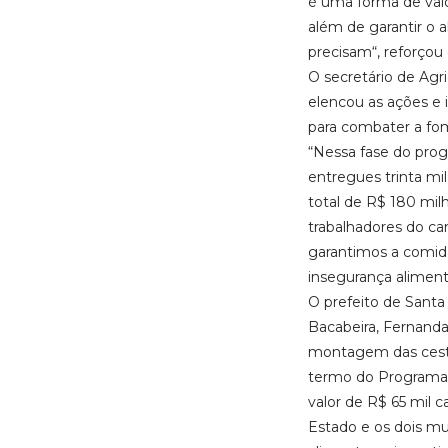
é uma forma de valor
além de garantir o
precisam“, reforçou
O secretário de Agri
elencou as ações e
para combater a fome
“Nessa fase do pro
entregues trinta mi
total de R$ 180 mi
trabalhadores do 
garantimos a comid
insegurança aliment
O prefeito de Santa 
Bacabeira, Fernan
montagem das cesta
termo do Programa 
valor de R$ 65 mil c
Estado e os dois mun