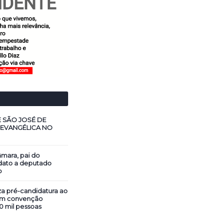
E SÃO JOSÉ DE
 EVANGÉLICA NO
mara, pai do
dato a deputado
o
za pré-candidatura ao
em convenção
0 mil pessoas