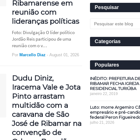
Ribamarense em
Pesquisar
reunião com
lideranças políticas
Foto: Divulgação O líder político
Jordão Reis participou de uma
Categorias
reunião com o v…
Por
Marcello Diaz
-
August 01, 2026
Populares
Dudu Diniz,
INÉDITO: PREFEITURA D
RIBAMAR FECHA IGREJA
Iracema Vale e Jota
RESIDENCIAL TURIÚBA
janeiro 22, 2019
Pinto arrastam
multidão com a
Luto: morre Argemiro Câ
empresário e pré-candi
caravana de São
federal Peron Figueired
José de Ribamar na
julho 21, 2026
convenção de