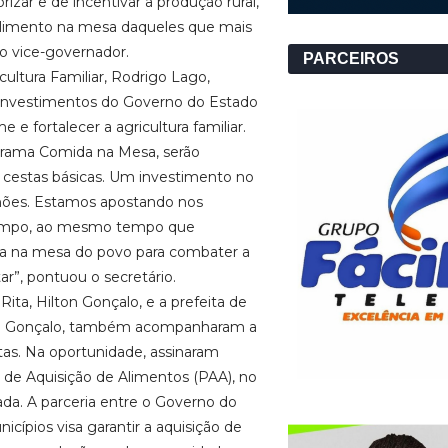
izar e de incentivar a produção rural,
 alimento na mesa daqueles que mais
 o vice-governador.
PARCEIROS
cultura Familiar, Rodrigo Lago,
 investimentos do Governo do Estado
 e fortalecer a agricultura familiar.
grama Comida na Mesa, serão
l cestas básicas. Um investimento no
lhões. Estamos apostando nos
campo, ao mesmo tempo que
a na mesa do povo para combater a
ar”, pontuou o secretário.
Rita, Hilton Gonçalo, e a prefeita de
da Gonçalo, também acompanharam a
s. Na oportunidade, assinaram
de Aquisição de Alimentos (PAA), no
ada. A parceria entre o Governo do
icípios visa garantir a aquisição de