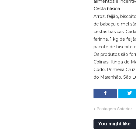
alimentos e incentiv
Cesta básica
Arroz, feijão, bisco
de babaçu e mel são
cestas básicas. Cad
farinha, 1 kg de feijã
pacote de biscoito e
Os produtos são for
Colinas, Itinga do 
Codó, Primeira Cruz
do Maranhão, São Lu
Postagem Anterior
You might like