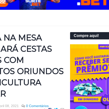
 NA MESA
Compre aqui!
ARÁ CESTAS
S COM
TOS ORIUNDOS
ICULTURA
AR
bril 08, 2021
0 Comentários