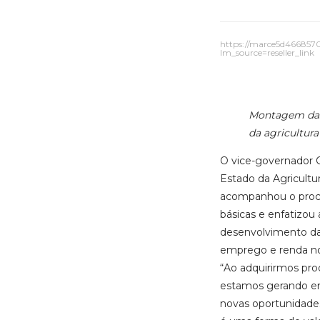
https://marce5d466857
lm_source=reseller_link
Montagem das
da agricultura
O vice-governador C
Estado da Agricultur
acompanhou o proc
básicas e enfatizou
desenvolvimento da 
emprego e renda n
“Ao adquirirmos prod
estamos gerando e
novas oportunidad