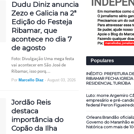
Dudu Diniz anuncia
Zezo e Galicia na 2ª
Edição do Festeja
Ribamar, que
acontece no dia 7
de agosto
Foto: Divulgação Uma mega festa
Populares
vai acontecer em São José de
Ribamar, isso porq…
INÉDITO: PREFEITURA D
RIBAMAR FECHA IGREJA
Por
Marcello Diaz
-
August 03, 2026
RESIDENCIAL TURIÚBA
Luto: morre Argemiro Câ
empresário e pré-candi
Jordão Reis
federal Peron Figueired
destaca
Orleans Brandão oficiali
importância do
Governo do Maranhão 
Copão da Ilha
histórica com mais de 10