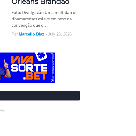
Orleans Brandão
Foto: Divulgação Uma multidão de
ribamarenses esteve em peso na
convenção que o…
Por
Marcello Diaz
-
July 26, 2026
t
io: