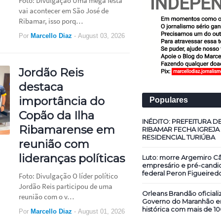
Foto: Divulgação Uma mega festa
vai acontecer em São José de
Ribamar, isso porq…
Por
Marcello Diaz
-
August 03, 2026
Jordão Reis
destaca
importância do
Populares
Copão da Ilha
INÉDITO: PREFEITURA D
Ribamarense em
RIBAMAR FECHA IGREJA
RESIDENCIAL TURIÚBA
reunião com
lideranças políticas
Luto: morre Argemiro Câ
empresário e pré-candi
federal Peron Figueired
Foto: Divulgação O líder político
Jordão Reis participou de uma
Orleans Brandão oficiali
reunião com o v…
Governo do Maranhão 
histórica com mais de 10
Por
Marcello Diaz
-
August 01, 2026