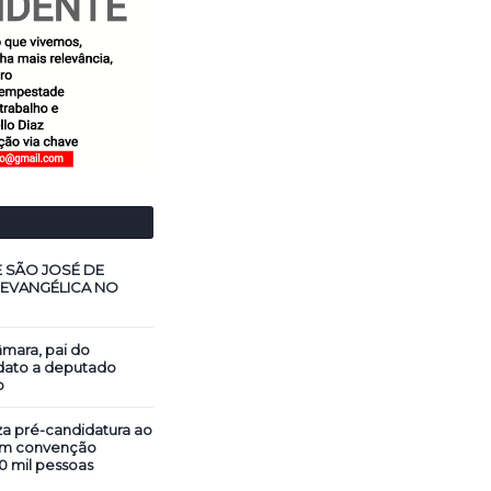
E SÃO JOSÉ DE
 EVANGÉLICA NO
mara, pai do
dato a deputado
o
za pré-candidatura ao
em convenção
0 mil pessoas