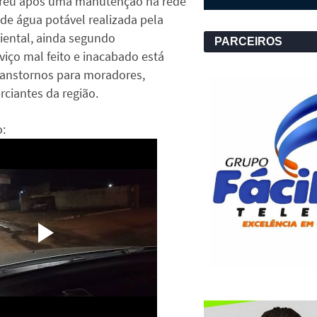
rreu após uma manutenção na rede
de água potável realizada pela
ental, ainda segundo
PARCEIROS
viço mal feito e inacabado está
ranstornos para moradores,
ciantes da região.
o: