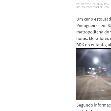
https://marce5d466857
lm_source=reseller_link
Um cano estourad
Pintagueiras em S
metropolitana de S
horas. Moradores 
BRK no entanto, a
S
egundo informaç