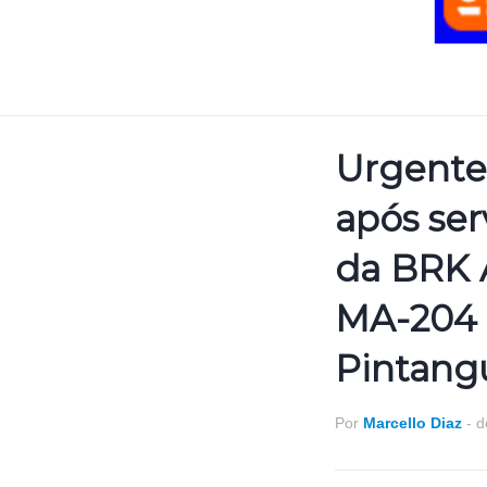
Urgente
após ser
da BRK 
MA-204 
Pintang
Por
Marcello Diaz
-
d