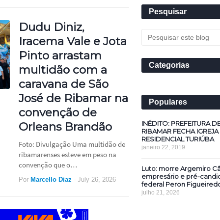
Pesquisar
Dudu Diniz,
Iracema Vale e Jota
Pinto arrastam
Categorias
multidão com a
caravana de São
José de Ribamar na
Populares
convenção de
INÉDITO: PREFEITURA D
Orleans Brandão
RIBAMAR FECHA IGREJA
RESIDENCIAL TURIÚBA
Foto: Divulgação Uma multidão de
janeiro 22, 2019
ribamarenses esteve em peso na
convenção que o…
Luto: morre Argemiro Câ
empresário e pré-candi
Por
Marcello Diaz
-
July 26, 2026
federal Peron Figueired
julho 21, 2026