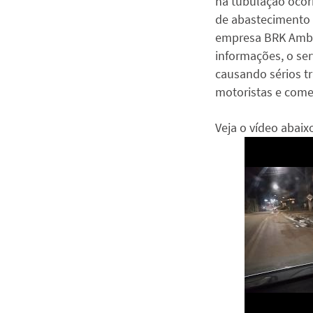
na tubulação oco
de abastecimento 
empresa BRK Ambi
informações, o ser
causando sérios t
motoristas e comer
Veja o vídeo abaix