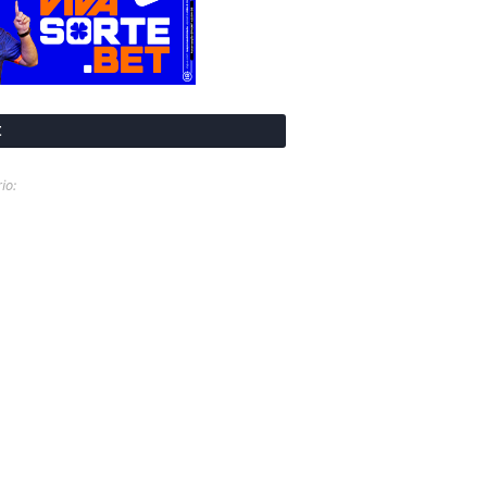
t
io: