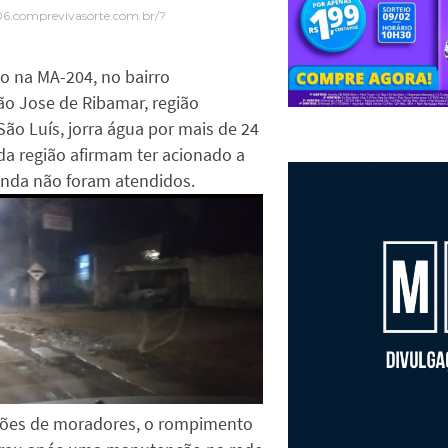
06.comprevivasorte.com.br/?
o na MA-204, no bairro
ão Jose de Ribamar, região
ão Luís, jorra água por mais de 24
da região afirmam ter acionado a
inda não foram atendidos.
ões de moradores, o rompimento