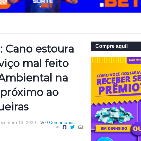
: Cano estoura
Compre aqui!
viço mal feito
Ambiental na
próximo ao
ueiras
ezembro 13, 2020
0 Comentários