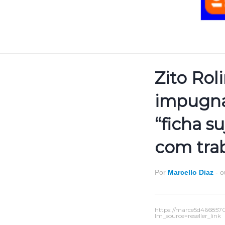
Zito Rol
impugna
“ficha s
com tra
Por
Marcello Diaz
-
o
https://marce5d466857
lm_source=reseller_link