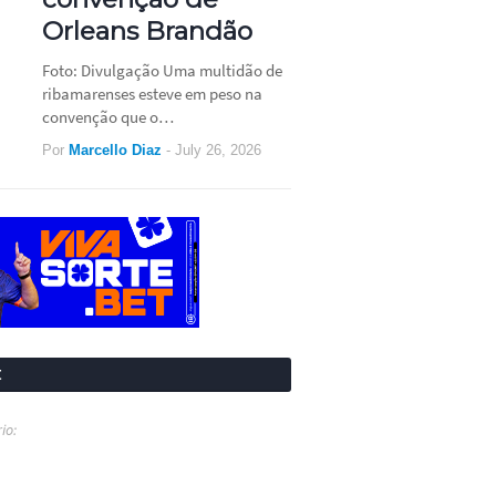
Orleans Brandão
Foto: Divulgação Uma multidão de
ribamarenses esteve em peso na
convenção que o…
Por
Marcello Diaz
-
July 26, 2026
t
io: