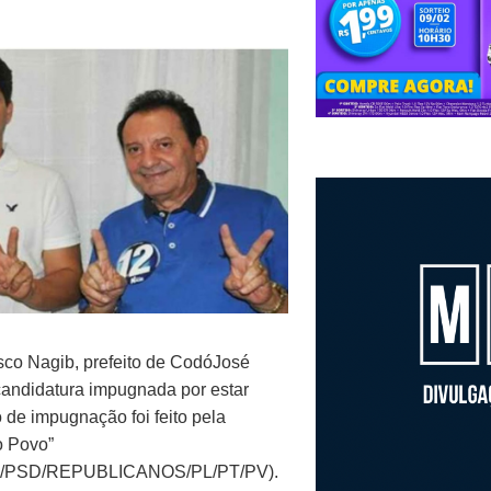
sco Nagib, prefeito de CodóJosé
candidatura impugnada por estar
o de impugnação foi feito pela
o Povo”
/PSD/REPUBLICANOS/PL/PT/PV).