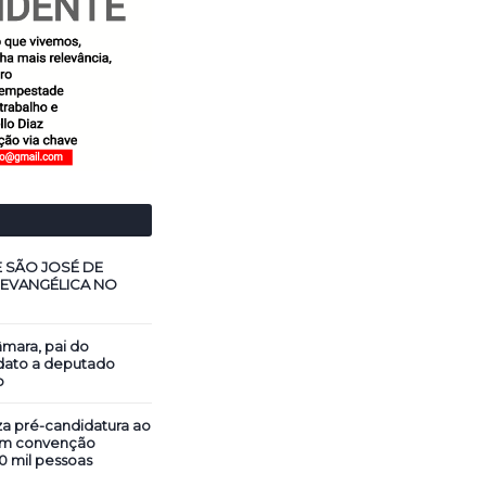
E SÃO JOSÉ DE
 EVANGÉLICA NO
mara, pai do
dato a deputado
o
za pré-candidatura ao
em convenção
0 mil pessoas