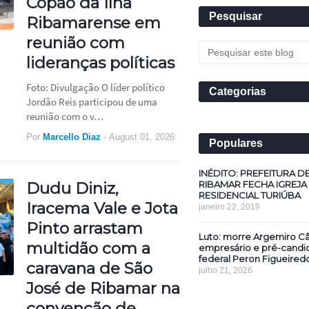
Copão da Ilha
Pesquisar
Ribamarense em
reunião com
lideranças políticas
Foto: Divulgação O líder político
Categorias
Jordão Reis participou de uma
reunião com o v…
Por
Marcello Diaz
-
August 01, 2026
Populares
INÉDITO: PREFEITURA D
RIBAMAR FECHA IGREJA
Dudu Diniz,
RESIDENCIAL TURIÚBA
Iracema Vale e Jota
janeiro 22, 2019
Pinto arrastam
Luto: morre Argemiro Câ
multidão com a
empresário e pré-candi
federal Peron Figueired
caravana de São
julho 21, 2026
José de Ribamar na
convenção de