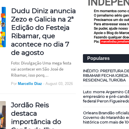
Dudu Diniz anuncia
Zezo e Galicia na 2ª
Edição do Festeja
Ribamar, que
acontece no dia 7
de agosto
Populares
Foto: Divulgação Uma mega festa
vai acontecer em São José de
INÉDITO: PREFEITURA D
Ribamar, isso porq…
RIBAMAR FECHA IGREJA
RESIDENCIAL TURIÚBA
Por
Marcello Diaz
-
August 03, 2026
Luto: morre Argemiro Câ
empresário e pré-candi
federal Peron Figueired
Jordão Reis
destaca
Orleans Brandão oficiali
Governo do Maranhão 
importância do
histórica com mais de 10