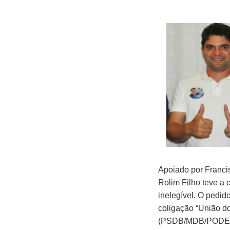
Apoiado por Franci
Rolim Filho teve a 
inelegível. O pedid
coligação “União d
(PSDB/MDB/PODE