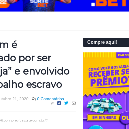
im é
Compre aqui!
do por ser
uja” e envolvido
balho escravo
utubro 21, 2020
0 Comentários
06.comprevivasorte.com.br/?