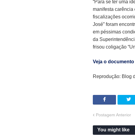
“Para se ter uma id
manifesta carência
fiscalizações ocor
José” foram encont
em péssimas condiç
da Superintendênci
frisou coligação “U
Veja o documento
Reprodução: Blog d
Postagem Anterior
You might like