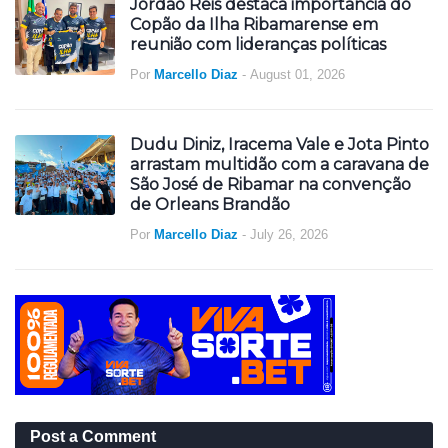
Jordão Reis destaca importância do
Copão da Ilha Ribamarense em
reunião com lideranças políticas
Por
Marcello Diaz
-
August 01, 2026
Dudu Diniz, Iracema Vale e Jota Pinto
arrastam multidão com a caravana de
São José de Ribamar na convenção
de Orleans Brandão
Por
Marcello Diaz
-
July 26, 2026
Post a Comment