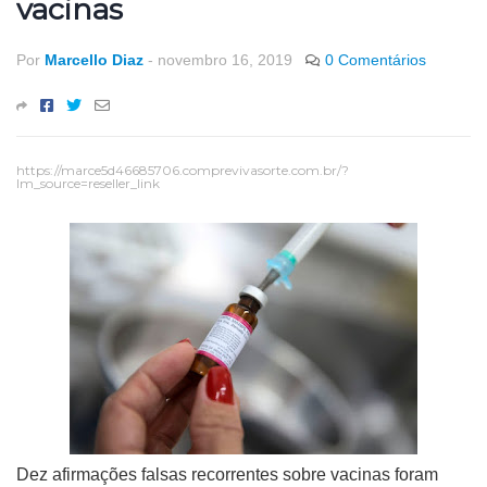
vacinas
Por
Marcello Diaz
-
novembro 16, 2019
0 Comentários
https://marce5d46685706.comprevivasorte.com.br/?
lm_source=reseller_link
Dez afirmações falsas recorrentes sobre vacinas foram