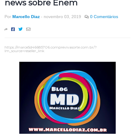
news sobre Enem
Por
Marcello Diaz
-
novembro 03, 2019
0 Comentários
https://marce5d46685706.comprevivasorte.com.br/?
lm_source=reseller_link