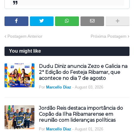
Postagem Anterior
Próxima Postagem
You might like
Dudu Diniz anuncia Zezo e Galicia na
2ª Edição do Festeja Ribamar, que
acontece no dia 7 de agosto
Por
Marcello Diaz
-
August 03, 2026
Jordão Reis destaca importância do
Copão da Ilha Ribamarense em
reunião com lideranças políticas
Por
Marcello Diaz
-
August 01, 2026