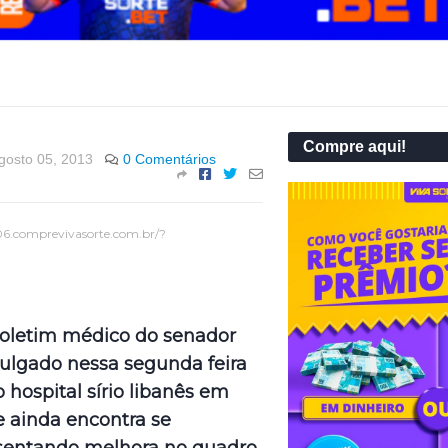
Compre aqui!
gosto 05, 2013
0 Comentários
06.comprevivasorte.com.br/?
boletim médico do senador
vulgado nessa segunda feira
o hospital sírio libanês em
e ainda encontra se
sentando melhora no quadro