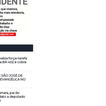
aliza força-tarefa
a BR-402 e cobra
E SÃO JOSÉ DE
 EVANGÉLICA NO
mara, pai do
dato a deputado
o