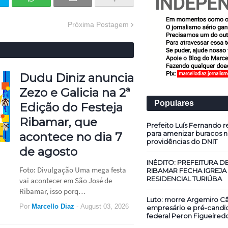
Próxima Postagem
Dudu Diniz anuncia
Zezo e Galicia na 2ª
Populares
Edição do Festeja
Ribamar, que
Prefeito Luís Fernando re
para amenizar buracos n
acontece no dia 7
providências do DNIT
de agosto
INÉDITO: PREFEITURA D
Foto: Divulgação Uma mega festa
RIBAMAR FECHA IGREJA
RESIDENCIAL TURIÚBA
vai acontecer em São José de
Ribamar, isso porq…
Luto: morre Argemiro Câ
Por
Marcello Diaz
-
August 03, 2026
empresário e pré-candi
federal Peron Figueired