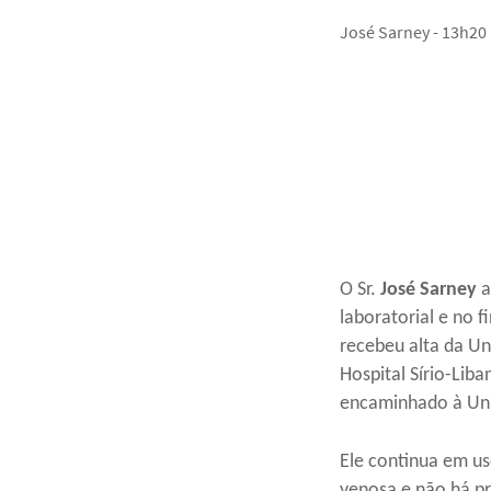
José Sarney - 13h20
O Sr.
José Sarney
a
laboratorial e no 
recebeu alta da Un
Hospital Sírio-Liba
encaminhado à Uni
Ele continua em us
venosa e não há pr