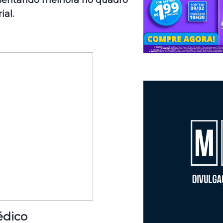
ial.
dico