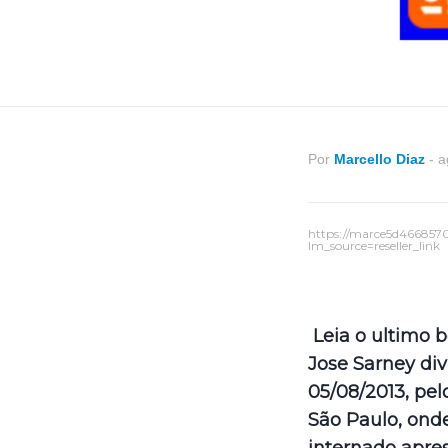
Por
Marcello Diaz
-
a
https://marce5d466857
lm_source=reseller_link
Leia o ultimo 
Jose Sarney di
05/08/2013, pel
São Paulo, ond
internado apre