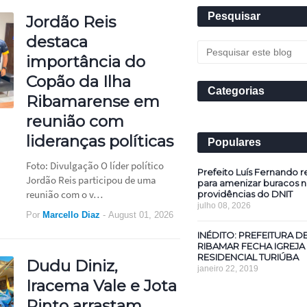
Pesquisar
Jordão Reis
destaca
importância do
Copão da Ilha
Categorias
Ribamarense em
reunião com
lideranças políticas
Populares
Foto: Divulgação O líder político
Prefeito Luís Fernando re
Jordão Reis participou de uma
para amenizar buracos n
reunião com o v…
providências do DNIT
julho 08, 2026
Por
Marcello Diaz
-
August 01, 2026
INÉDITO: PREFEITURA D
RIBAMAR FECHA IGREJA
RESIDENCIAL TURIÚBA
Dudu Diniz,
janeiro 22, 2019
Iracema Vale e Jota
Pinto arrastam