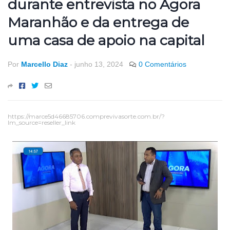
durante entrevista no Agora
Maranhão e da entrega de
uma casa de apoio na capital
Por
Marcello Diaz
-
junho 13, 2024
0 Comentários
https://marce5d46685706.comprevivasorte.com.br/?
lm_source=reseller_link