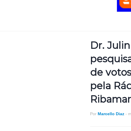
Dr. Juli
pesquis
de voto
pela Rá
Ribamar
Por
Marcello Diaz
-
m