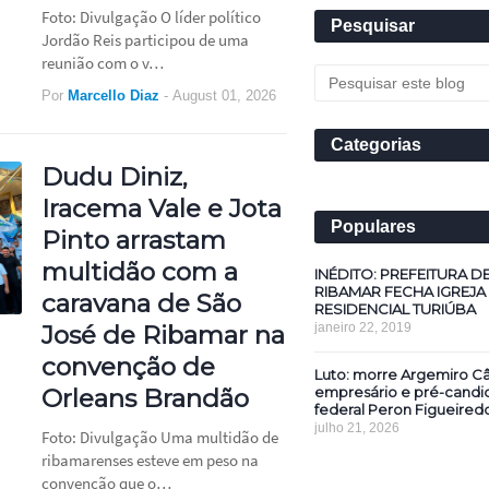
Foto: Divulgação O líder político
Pesquisar
Jordão Reis participou de uma
reunião com o v…
Por
Marcello Diaz
-
August 01, 2026
Categorias
Dudu Diniz,
Iracema Vale e Jota
Populares
Pinto arrastam
multidão com a
INÉDITO: PREFEITURA D
RIBAMAR FECHA IGREJA
caravana de São
RESIDENCIAL TURIÚBA
janeiro 22, 2019
José de Ribamar na
convenção de
Luto: morre Argemiro Câ
empresário e pré-candi
Orleans Brandão
federal Peron Figueired
julho 21, 2026
Foto: Divulgação Uma multidão de
ribamarenses esteve em peso na
convenção que o…