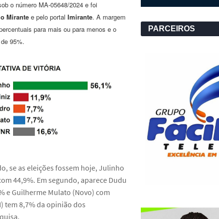
do sob o número MA-05648/2024 e foi
o Mirante
e pelo portal
Imirante
. A margem
 percentuais para mais ou para menos e o
PARCEIROS
é de 95%.
o, se as eleições fossem hoje, Julinho
o com 44,9%. Em segundo, aparece Dudu
4% e Guilherme Mulato (Novo) com
) tem 8,7% da opinião dos
quisa.