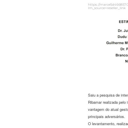
https://marce5d466857
lm_source=reseller_link
Saiu a pesquisa de inte
Ribamar realizada pelo 
vantagem do atual gesto
principais adversários.
O levantamento, realiza