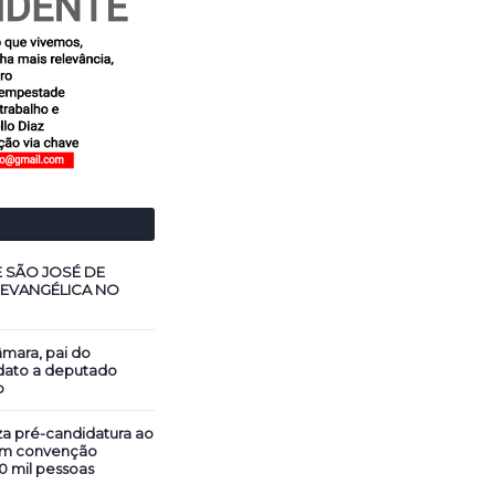
E SÃO JOSÉ DE
 EVANGÉLICA NO
mara, pai do
dato a deputado
o
za pré-candidatura ao
em convenção
0 mil pessoas