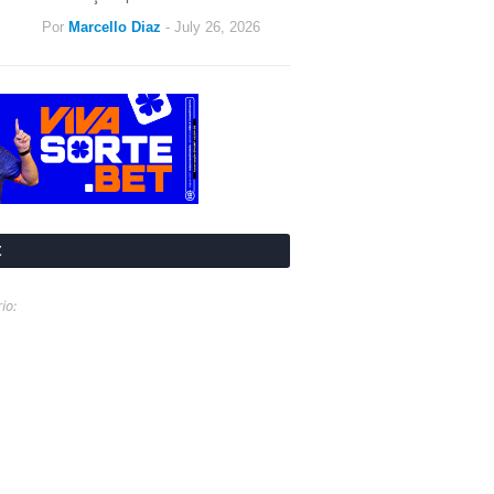
Por
Marcello Diaz
-
July 26, 2026
t
io: