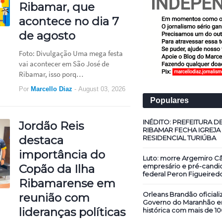
Ribamar, que
acontece no dia 7
de agosto
Foto: Divulgação Uma mega festa
vai acontecer em São José de
Ribamar, isso porq…
Por
Marcello Diaz
-
August 03, 2026
Populares
INÉDITO: PREFEITURA D
Jordão Reis
RIBAMAR FECHA IGREJA
destaca
RESIDENCIAL TURIÚBA
importância do
Luto: morre Argemiro Câ
empresário e pré-candi
Copão da Ilha
federal Peron Figueired
Ribamarense em
Orleans Brandão oficiali
reunião com
Governo do Maranhão 
lideranças políticas
histórica com mais de 10