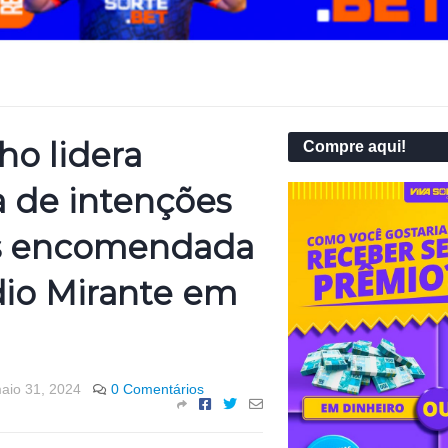
nho lidera
Compre aqui!
a de intenções
s encomendada
dio Mirante em
aio 31, 2024
0 Comentários