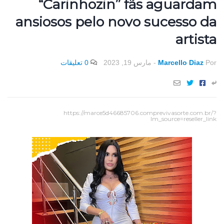
“Carinhozin” fãs aguardam
ansiosos pelo novo sucesso da
artista
0 تعليقات
مارس 19, 2023
-
Marcello Diaz
Por
https://marce5d46685706.comprevivasorte.com.br/?
lm_source=reseller_link