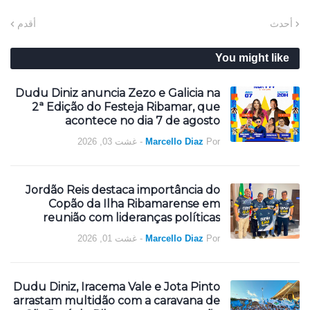
أحدث
أقدم
You might like
Dudu Diniz anuncia Zezo e Galicia na
2ª Edição do Festeja Ribamar, que
acontece no dia 7 de agosto
غشت 03, 2026
-
Marcello Diaz
Por
Jordão Reis destaca importância do
Copão da Ilha Ribamarense em
reunião com lideranças políticas
غشت 01, 2026
-
Marcello Diaz
Por
Dudu Diniz, Iracema Vale e Jota Pinto
arrastam multidão com a caravana de