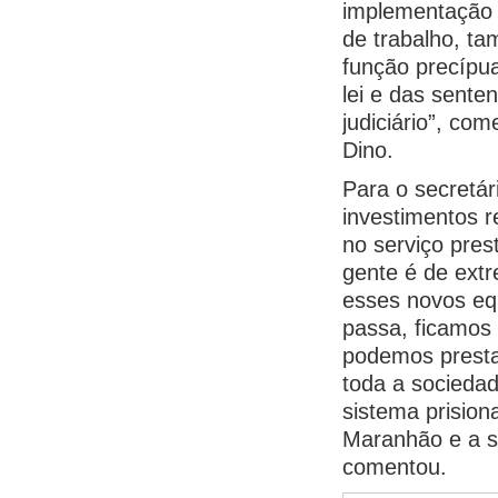
implementação 
de trabalho, t
função precípua
lei e das sente
judiciário”, co
Dino.
Para o secretár
investimentos 
no serviço pres
gente é de ext
esses novos eq
passa, ficamos
podemos presta
toda a socieda
sistema prision
Maranhão e a 
comentou.