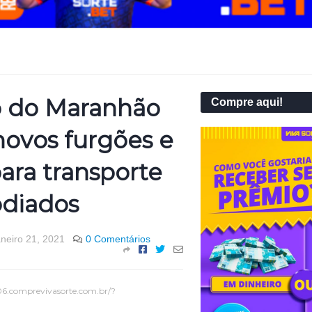
 do Maranhão
Compre aqui!
novos furgões e
ara transporte
odiados
aneiro 21, 2021
0 Comentários
06.comprevivasorte.com.br/?