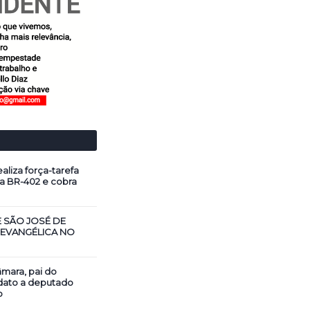
aliza força-tarefa
a BR-402 e cobra
E SÃO JOSÉ DE
 EVANGÉLICA NO
mara, pai do
dato a deputado
o