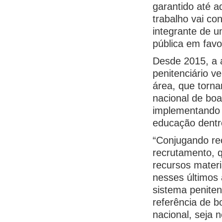
garantido até a
trabalho vai con
integrante de u
pública em favo
Desde 2015, a 
penitenciário v
área, que torn
nacional de boa
implementando p
educação dentro
“Conjugando re
recrutamento, q
recursos mater
nesses últimos
sistema peniten
referência de b
nacional, seja 