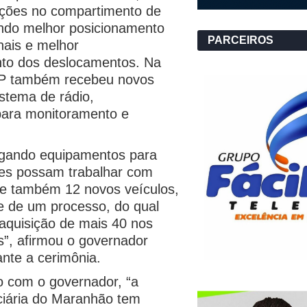
ções no compartimento de
indo melhor posicionamento
PARCEIROS
enais e melhor
o dos deslocamentos. Na
AP também recebeu novos
stema de rádio,
ara monitoramento e
gando equipamentos para
res possam trabalhar com
 e também 12 novos veículos,
e de um processo, do qual
aquisição de mais 40 nos
”, afirmou o governador
ante a cerimônia.
o com o governador, “a
nciária do Maranhão tem