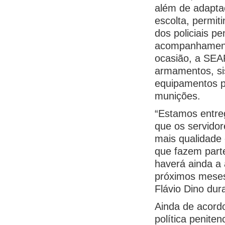
além de adapta
escolta, permit
dos policiais p
acompanhament
ocasião, a SE
armamentos, si
equipamentos p
munições.
“Estamos entre
que os servido
mais qualidade
que fazem part
haverá ainda a 
próximos meses
Flávio Dino dur
Ainda de acord
política penite