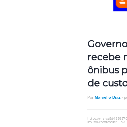
Governo
recebe 
ônibus p
de cust
Por
Marcello Diaz
-
j
https://marce5d466857
lm_source=reseller_link