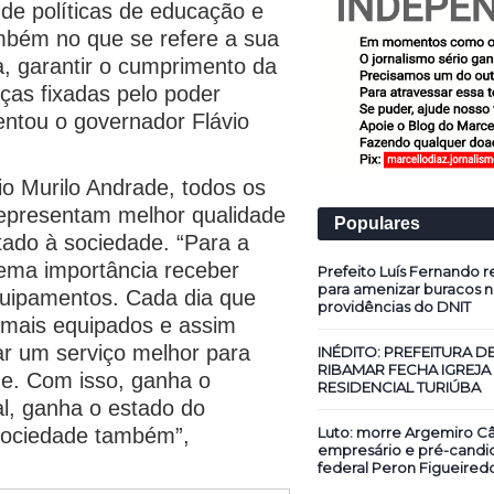
de políticas de educação e
ambém no que se refere a sua
, garantir o cumprimento da
nças fixadas pelo poder
mentou o governador Flávio
io Murilo Andrade, todos os
representam melhor qualidade
Populares
tado à sociedade. “Para a
rema importância receber
Prefeito Luís Fernando re
para amenizar buracos n
uipamentos. Cada dia que
providências do DNIT
 mais equipados e assim
r um serviço melhor para
INÉDITO: PREFEITURA D
RIBAMAR FECHA IGREJA
de. Com isso, ganha o
RESIDENCIAL TURIÚBA
al, ganha o estado do
Luto: morre Argemiro Câ
sociedade também”,
empresário e pré-candi
federal Peron Figueired