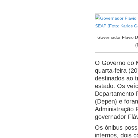
Governador Flávio D
(
O Governo do 
quarta-feira (2
destinados ao t
estado. Os veíc
Departamento P
(Depen) e fora
Administração P
governador Fláv
Os ônibus poss
internos, dois 