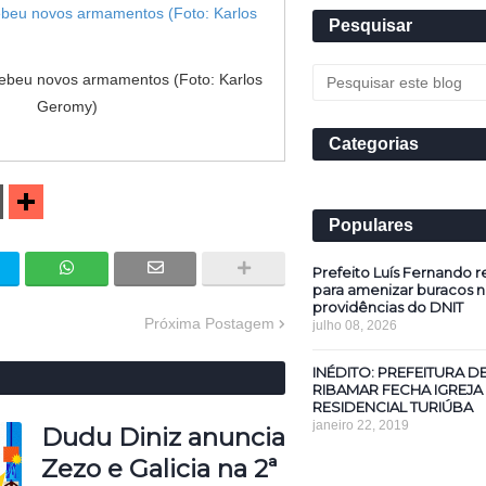
Pesquisar
beu novos armamentos (Foto: Karlos
Geromy)
Categorias
Populares
Prefeito Luís Fernando re
para amenizar buracos n
providências do DNIT
Próxima Postagem
julho 08, 2026
INÉDITO: PREFEITURA D
RIBAMAR FECHA IGREJA
RESIDENCIAL TURIÚBA
janeiro 22, 2019
Dudu Diniz anuncia
Zezo e Galicia na 2ª